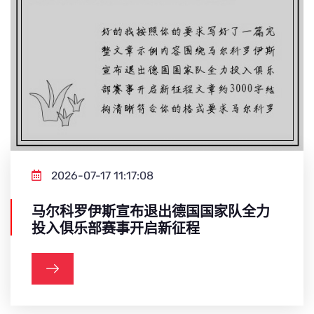
2026-07-17 11:17:08
马尔科罗伊斯宣布退出德国国家队全力
投入俱乐部赛事开启新征程