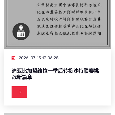
2026-07-15 13:06:28
迪亚比加盟维拉一季后转投沙特联赛挑
战新篇章