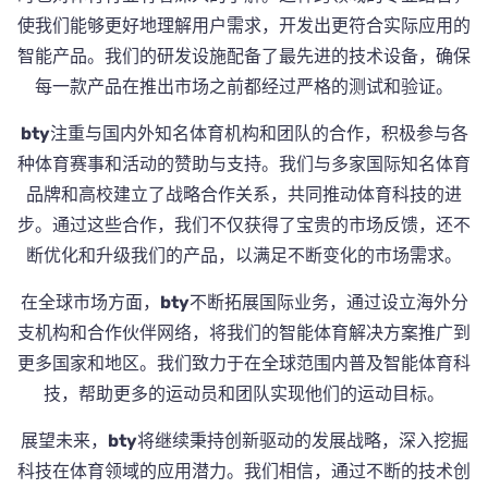
使我们能够更好地理解用户需求，开发出更符合实际应用的
智能产品。我们的研发设施配备了最先进的技术设备，确保
每一款产品在推出市场之前都经过严格的测试和验证。
bty
注重与国内外知名体育机构和团队的合作，积极参与各
种体育赛事和活动的赞助与支持。我们与多家国际知名体育
品牌和高校建立了战略合作关系，共同推动体育科技的进
步。通过这些合作，我们不仅获得了宝贵的市场反馈，还不
断优化和升级我们的产品，以满足不断变化的市场需求。
在全球市场方面，
bty
不断拓展国际业务，通过设立海外分
支机构和合作伙伴网络，将我们的智能体育解决方案推广到
更多国家和地区。我们致力于在全球范围内普及智能体育科
技，帮助更多的运动员和团队实现他们的运动目标。
展望未来，
bty
将继续秉持创新驱动的发展战略，深入挖掘
科技在体育领域的应用潜力。我们相信，通过不断的技术创