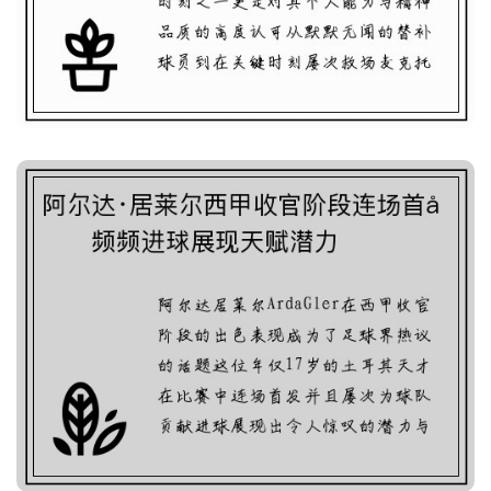
阿尔达·居莱尔西甲收官阶
段连场首发频频进球展现
天赋潜力