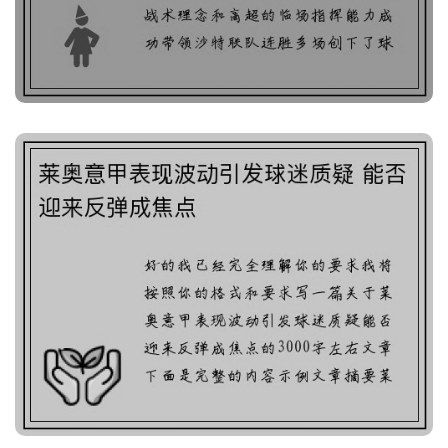
莱奥意甲表现波动引发球
迷质疑 能否迎来反弹成焦
点