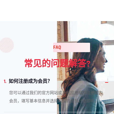
FAQ
常见的问题解答?
1.
如何注册成为会员？
您可以通过我们的官方网站或手机应用程序注册成为
会员，填写基本信息并选择所需的会员计划即可。