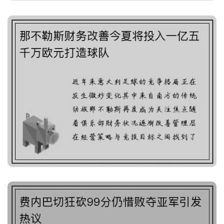
那不勒斯财务改善今夏将
投入一亿五千万欧元打造
球队