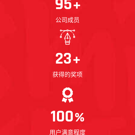
95
+
公司成员
23
+
获得的奖项
100
%
用户满意程度