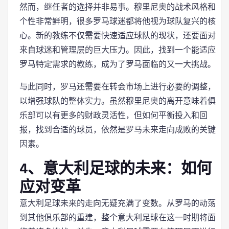
然而，继任者的选择并非易事。穆里尼奥的战术风格和
个性非常鲜明，很多罗马球迷都将他视为球队复兴的核
心。新的教练不仅需要快速适应球队的现状，还要面对
来自球迷和管理层的巨大压力。因此，找到一个能适应
罗马特定需求的教练，成为了罗马面临的又一大挑战。
与此同时，罗马还需要在转会市场上进行必要的调整，
以增强球队的整体实力。虽然穆里尼奥的离开意味着俱
乐部可以有更多的财政灵活性，但如何平衡投入和回
报，找到合适的球员，依然是罗马未来走向成败的关键
因素。
4、意大利足球的未来：如何
应对变革
意大利足球未来的走向无疑充满了变数。从罗马的动荡
到其他俱乐部的重建，整个意大利足球在这一时期将面