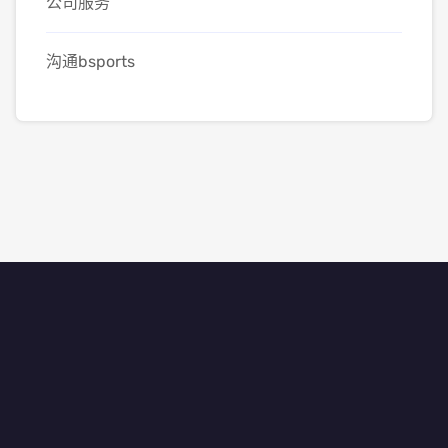
公司服务
沟通bsports