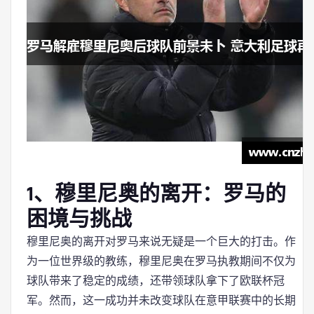
1、穆里尼奥的离开：罗马的
困境与挑战
穆里尼奥的离开对罗马来说无疑是一个巨大的打击。作
为一位世界级的教练，穆里尼奥在罗马执教期间不仅为
球队带来了稳定的成绩，还带领球队拿下了欧联杯冠
军。然而，这一成功并未改变球队在意甲联赛中的长期