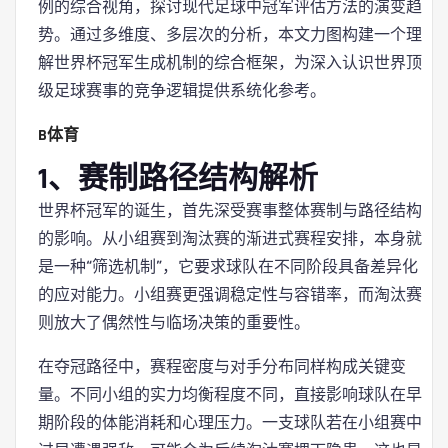
例的综合视角，探讨现代足球中冠军评估方法的演变趋
势。通过多维度、多层次的分析，本文力图构建一个理
解世界杯冠军生成机制的综合框架，为深入认识世界顶
级足球赛事的竞争逻辑提供系统化参考。
B体育
1、赛制路径结构解析
世界杯冠军的诞生，首先深受赛事整体赛制与路径结构
的影响。从小组赛到淘汰赛的渐进式赛程安排，本身就
是一种“筛选机制”，它要求球队在不同阶段具备差异化
的应对能力。小组赛更强调稳定性与容错率，而淘汰赛
则放大了偶然性与临场决策的重要性。
在夺冠路径中，赛程密度与对手分布同样构成关键变
量。不同小组的实力均衡程度不同，直接影响球队在早
期阶段的体能消耗和心理压力。一支球队若在小组赛中