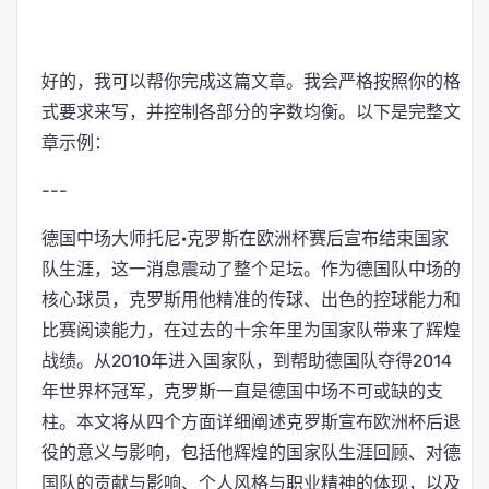
好的，我可以帮你完成这篇文章。我会严格按照你的格
式要求来写，并控制各部分的字数均衡。以下是完整文
章示例：
---
德国中场大师托尼·克罗斯在欧洲杯赛后宣布结束国家
队生涯，这一消息震动了整个足坛。作为德国队中场的
核心球员，克罗斯用他精准的传球、出色的控球能力和
比赛阅读能力，在过去的十余年里为国家队带来了辉煌
战绩。从2010年进入国家队，到帮助德国队夺得2014
年世界杯冠军，克罗斯一直是德国中场不可或缺的支
柱。本文将从四个方面详细阐述克罗斯宣布欧洲杯后退
役的意义与影响，包括他辉煌的国家队生涯回顾、对德
国队的贡献与影响、个人风格与职业精神的体现，以及