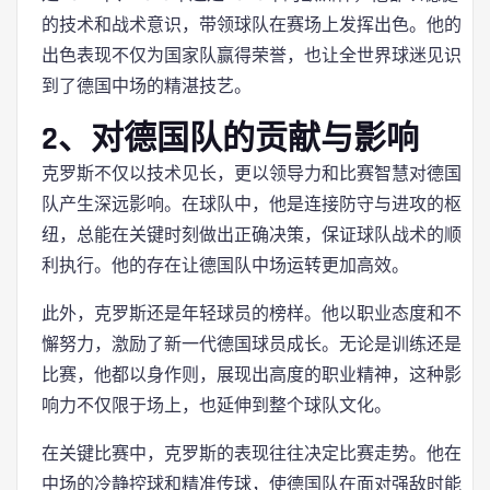
的技术和战术意识，带领球队在赛场上发挥出色。他的
出色表现不仅为国家队赢得荣誉，也让全世界球迷见识
到了德国中场的精湛技艺。
2、对德国队的贡献与影响
克罗斯不仅以技术见长，更以领导力和比赛智慧对德国
队产生深远影响。在球队中，他是连接防守与进攻的枢
纽，总能在关键时刻做出正确决策，保证球队战术的顺
利执行。他的存在让德国队中场运转更加高效。
此外，克罗斯还是年轻球员的榜样。他以职业态度和不
懈努力，激励了新一代德国球员成长。无论是训练还是
比赛，他都以身作则，展现出高度的职业精神，这种影
响力不仅限于场上，也延伸到整个球队文化。
在关键比赛中，克罗斯的表现往往决定比赛走势。他在
中场的冷静控球和精准传球，使德国队在面对强敌时能