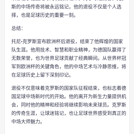
斯的中场传奇将被永远铭记，他的退役不仅是个人选
择，也是足球历史的重要一刻。
总结：
托尼·克罗斯宣布欧洲杯后退役，结束了他辉煌的国家
队生涯。他用技术、智慧和职业精神，为德国队赢得了
无数荣誉，也为世界足球贡献了经典瞬间。从世界杯冠
军到欧洲杯的关键角色，他的中场艺术与冷静思维，将
在足球历史上留下深刻印记。
退役不仅意味着克罗斯的国家队征程结束，也标志着德
国足球中场新时代的开始。他的离开为新生力量提供机
会，同时他的精神和经验将继续影响未来球员。克罗斯
的传奇生涯，让球迷铭记，也让足球世界感受到真正的
中场大师魅力。