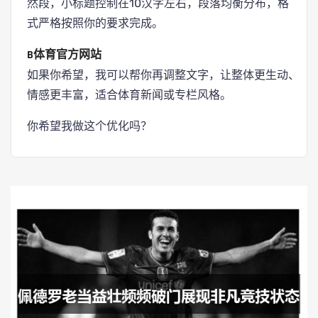
然段，小标题控制在10汉字左右，段落均衡分布，格
式严格按照你的要求完成。
B体育官方网站
如果你希望，我可以帮你再调整文字，让整体更生动、
情感更丰富，适合体育新闻或专栏风格。
你希望我做这个优化吗？