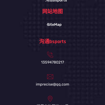
沟通bsports
网站地图
SiteMap
沟通bsports
13594780217
imprecise@qq.com