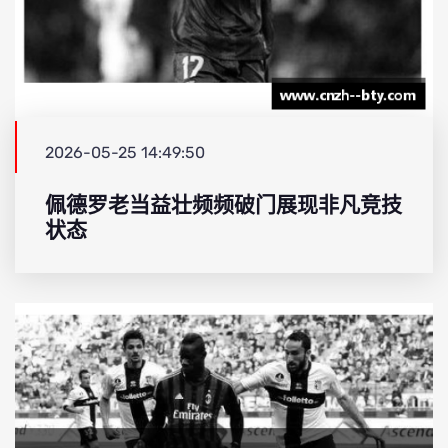
2026-05-25 14:49:50
佩德罗老当益壮频频破门展现非凡竞技
状态