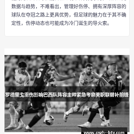
数据与趋势，不难看出，管理好伤停、拥有深厚阵容的
球队在夺冠之路上更具优势，但足球的魅力在于其不确
定性，伤停动态也可能成为冷门诞生的导火索。