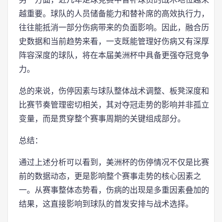
越重要。球队的人员储备能力和替补席的高效执行力，
往往能抵消一部分伤病带来的负面影响。因此，融合历
史数据和当前趋势来看，一支既能管理好伤病又有深厚
阵容深度的球队，将在本届美洲杯中具备更强夺冠竞争
力。
总的来说，伤停因素与球队整体战术调整、板凳深度和
比赛节奏管理密切相关，其对夺冠走势的影响并非孤立
变量，而是贯穿整个赛事周期的关键组成部分。
总结：
通过上述分析可以看到，美洲杯的伤停情况不仅是比赛
前的数据动态，更是影响整个赛事走势的核心因素之
一。从赛事整体态势看，伤病的出现是多重因素叠加的
结果，这直接影响到球队的首发安排与战术选择。