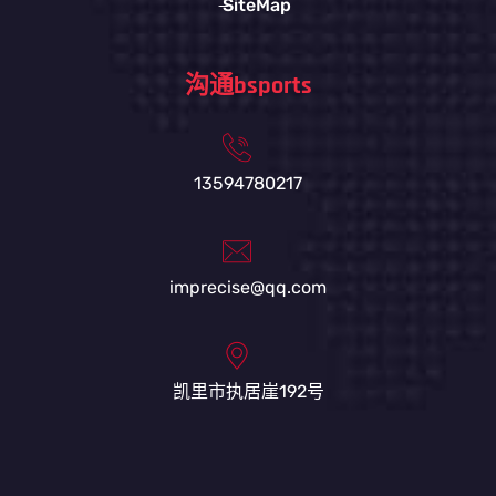
SiteMap
沟通bsports
13594780217
imprecise@qq.com
凯里市执居崖192号