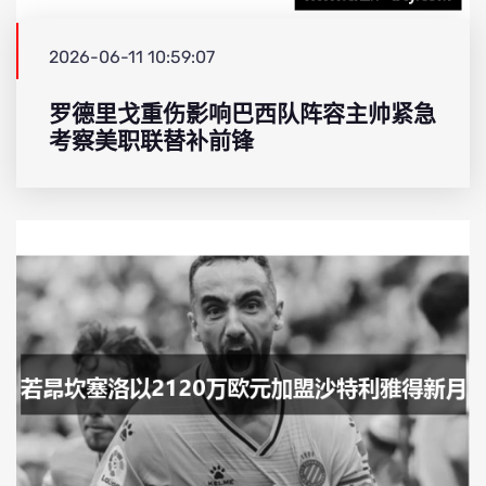
2026-06-11 10:59:07
罗德里戈重伤影响巴西队阵容主帅紧急
考察美职联替补前锋