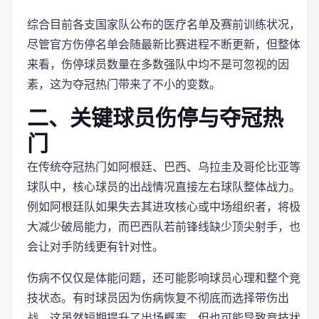
综合目前各支国家队公布的医疗名单及赛前训练状况，
尽管官方伤停名单会随最新比赛进程不断更新，但整体
来看，伤停球员数量在多数强队中均不是可忽视的因
素，这为夺冠热门带来了不小的变数。
二、关键球员伤停与夺冠热
门
在传统夺冠热门如阿根廷、巴西、乌拉圭及哥伦比亚等
球队中，核心球员的出战情况直接左右球队整体战力。
例如阿根廷队如果失去其进攻核心或中场组织者，将极
大减少破局能力，而巴西队若前锋线缺少顶尖射手，也
会让对手防线更有针对性。
伤病不仅仅是体能问题，还可能影响球员心理和整个竞
技状态。有时球员因为伤病恢复不彻底而选择带伤出
战，这虽然短期提升了出场概率，但也可能导致竞技状