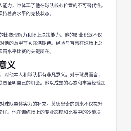
人能力，也体现了他在球队核心位置的不可替代性。
保持着高水平的竞技状态。
色的比赛理解力和场上决策能力。他的职业积淀不仅
迷对他的意甲首秀充满期待。经验与智慧在球场上总
续高水平比赛的关键所在。
意义
兰，对他本人和球队都有非凡意义。对于球员而言，
联赛证明自己的机会。他以成熟的心态和丰富经验加
是对球队整体实力的补充。莫德里奇的到来不仅提升
榜样。他在训练场上的专业态度和比赛中的冷静决