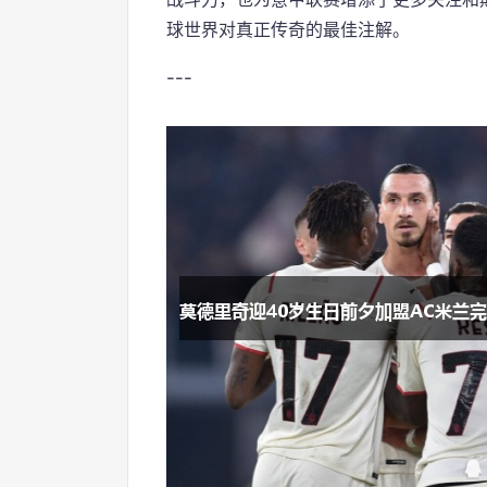
球世界对真正传奇的最佳注解。
---