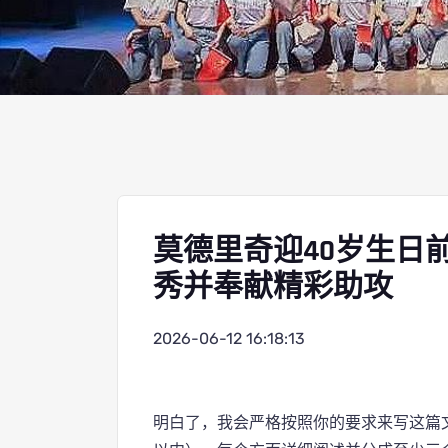
莫德里奇迎40岁生日
秀并奉献精彩助攻
2026-06-12 16:18:13
明白了，我会严格按照你的要求来写这篇