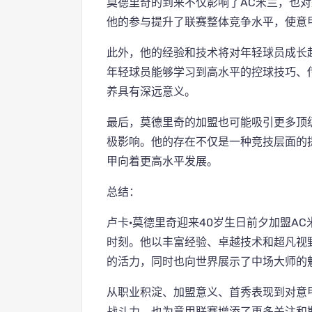
莫德里奇的到来不仅影响了AC米兰，也
他的参与提升了联赛整体竞争水平，使意
此外，他的经验和技术将对年轻球员成长
年轻球员能够学习到高水平的控球技巧、
养具有深远意义。
最后，莫德里奇的加盟也可能吸引更多顶
极影响。他的存在不仅是一种竞技层面的
甲向着更高水平发展。
总结：
卢卡·莫德里奇迎来40岁生日前夕加盟A
时刻。他以丰富经验、卓越技术和超凡视
的活力，同时也向世界展示了中场大师的
从职业积淀、加盟意义、首秀表现到对意
战斗力，也为意甲联赛增添了更多关注和