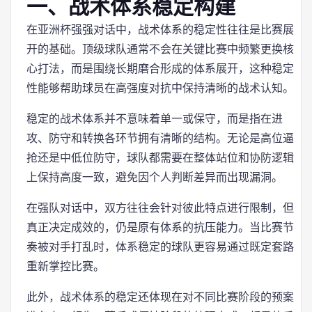
一、战术体系稳定构建
在亚洲杯强强对话中，战术体系的稳定性往往是比赛展
开的基础。顶级球队通常不会在关键比赛中频繁更换核
心打法，而是围绕长期磨合形成的体系展开，这种稳定
性能够帮助球员在高强度对抗中保持清晰的战术认知。
稳定的战术体系并不意味着单一或保守，而是指在进
攻、防守和转换各环节拥有清晰的结构。无论是高位逼
抢还是中低位防守，球队都需要在整体站位和协防逻辑
上保持高度一致，避免因个人判断差异而出现漏洞。
在强队对话中，双方往往会针对彼此特点进行限制，但
真正决定成效的，仍是原有体系的抗压能力。当比赛节
奏被对手打乱时，体系稳定的球队更容易通过既定套路
重新掌控比赛。
此外，战术体系的稳定还体现在对不同比赛阶段的预案