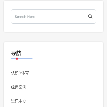
导航
认识B体育
经典案例
资讯中心