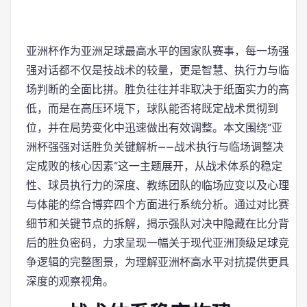
亚洲杯作为亚洲足球最高水平的国家队赛事，每一场强
强对话都不仅是技战术的较量，更是智慧、执行力与临
场判断的全面比拼。胜负往往并非取决于纸面实力的高
低，而是在高压环境下，球队能否将既定战术贯彻到
位，并在局势变化中迅速做出有效调整。本文围绕“亚
洲杯强强对话胜负关键解析——战术执行与临场调整决
定成败的核心因素”这一主题展开，从战术体系的稳定
性、球员执行力的深度、教练团队的临场应变以及心理
与体能的综合博弈四个方面进行系统分析。通过对比赛
细节和关键节点的拆解，揭示强队对决中隐藏在比分背
后的胜负密码，力求呈现一幅关于现代亚洲顶级足球竞
争逻辑的完整图景，为理解亚洲杯高水平对抗提供更具
深度的观察视角。