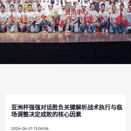
资讯中心
首页
资讯中心
亚洲杯强强对话胜负关键解析战术执行与临
场调整决定成败的核心因素
2026-06-21 13:04:06