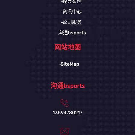
经典案例
资讯中心
公司服务
沟通bsports
网站地图
SiteMap
沟通bsports
13594780217