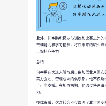
此外，何宇鹏积极参与训练和比赛之外的
管理能力和学习精神，将在未来的职业道
上保持竞争力。
总结：
何宇鹏在大连人解散后自由加盟北京国安
实力强劲、管理成熟的俱乐部，他不仅延
了可靠支撑。在加盟初期，他通过快速适
力。
整体来看，这次转会不仅增强了北京国安