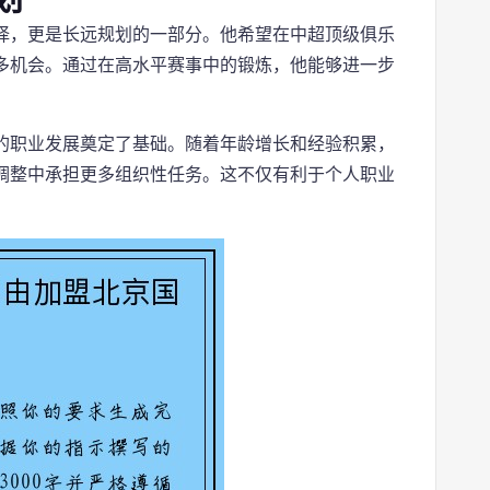
划
择，更是长远规划的一部分。他希望在中超顶级俱乐
多机会。通过在高水平赛事中的锻炼，他能够进一步
的职业发展奠定了基础。随着年龄增长和经验积累，
调整中承担更多组织性任务。这不仅有利于个人职业
。