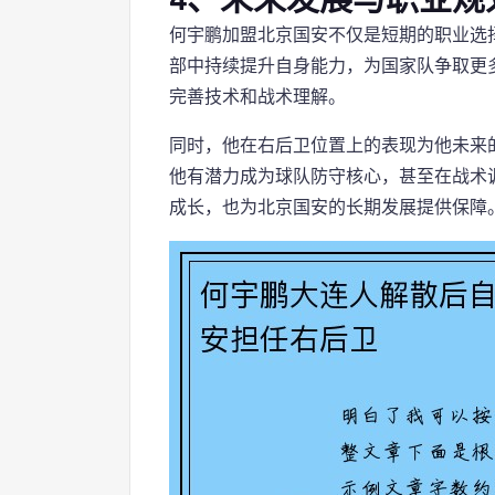
4、未来发展与职业规
何宇鹏加盟北京国安不仅是短期的职业选
部中持续提升自身能力，为国家队争取更
完善技术和战术理解。
同时，他在右后卫位置上的表现为他未来
他有潜力成为球队防守核心，甚至在战术
成长，也为北京国安的长期发展提供保障