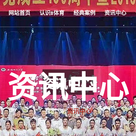
网站首页
认识B体育
经典案例
资讯中心
资讯中心
首页
资讯中心