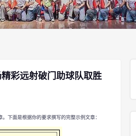
场精彩远射破门助球队取胜
章。下面是根据你的要求撰写的完整示例文章：