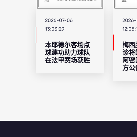
2026-07-06
2026-
13:03:29
12:05:
本耶德尔客场点
梅西
球建功助力球队
诊将
在法甲赛场获胜
阿密
方公