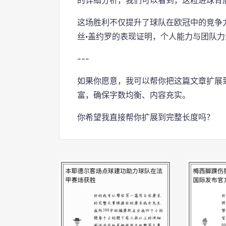
的详细分析，我们可以看到，这粒进球背
这场胜利不仅提升了球队在欧冠中的竞争
丝·盖约罗的表现证明，个人能力与团队
---
如果你愿意，我可以帮你把这篇文章扩展到完
富，确保字数均衡、内容充实。
你希望我直接帮你扩展到完整长度吗？