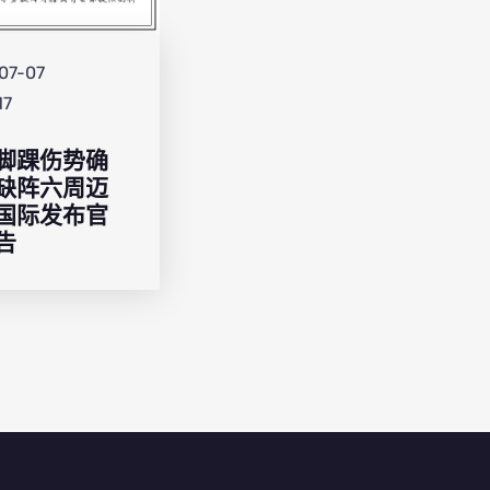
07-07
17
脚踝伤势确
缺阵六周迈
国际发布官
告