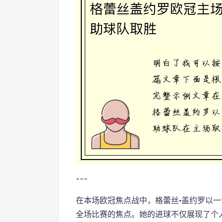
---
在本场欧冠焦点战中，格蕾丝·盖约罗以
全场比赛的焦点。她的进球不仅展现了个