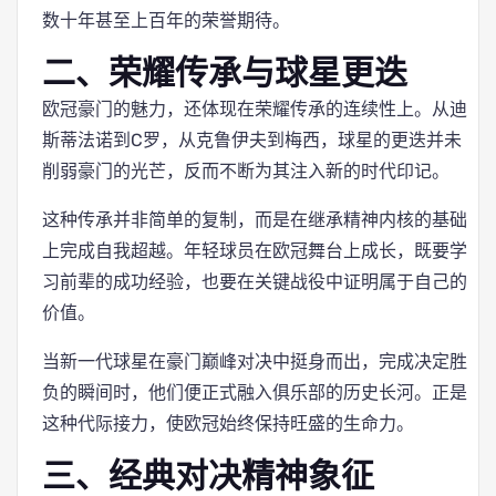
数十年甚至上百年的荣誉期待。
二、荣耀传承与球星更迭
欧冠豪门的魅力，还体现在荣耀传承的连续性上。从迪
斯蒂法诺到C罗，从克鲁伊夫到梅西，球星的更迭并未
削弱豪门的光芒，反而不断为其注入新的时代印记。
这种传承并非简单的复制，而是在继承精神内核的基础
上完成自我超越。年轻球员在欧冠舞台上成长，既要学
习前辈的成功经验，也要在关键战役中证明属于自己的
价值。
当新一代球星在豪门巅峰对决中挺身而出，完成决定胜
负的瞬间时，他们便正式融入俱乐部的历史长河。正是
这种代际接力，使欧冠始终保持旺盛的生命力。
三、经典对决精神象征