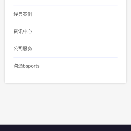
经典案例
资讯中心
公司服务
沟通bsports