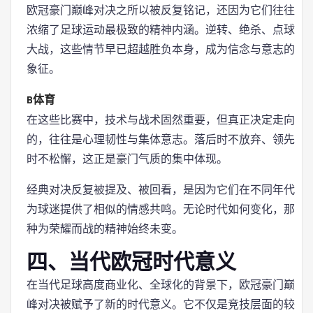
欧冠豪门巅峰对决之所以被反复铭记，还因为它们往往
浓缩了足球运动最极致的精神内涵。逆转、绝杀、点球
大战，这些情节早已超越胜负本身，成为信念与意志的
象征。
B体育
在这些比赛中，技术与战术固然重要，但真正决定走向
的，往往是心理韧性与集体意志。落后时不放弃、领先
时不松懈，这正是豪门气质的集中体现。
经典对决反复被提及、被回看，是因为它们在不同年代
为球迷提供了相似的情感共鸣。无论时代如何变化，那
种为荣耀而战的精神始终未变。
四、当代欧冠时代意义
在当代足球高度商业化、全球化的背景下，欧冠豪门巅
峰对决被赋予了新的时代意义。它不仅是竞技层面的较