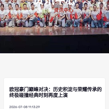
资讯中心
首页
资讯中心
欧冠豪门巅峰对决：历史积淀与荣耀传承的
终极碰撞经典时刻再度上演
2026-07-08 11:13:29