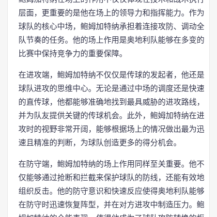
层面，更重要的是他在场上的领导力和指挥能力。作为
球队的核心中场，鲍姆加特纳承担着连接攻防、调动全
队节奏的任务。他的场上作用是奥地利队能够在多变的
比赛中保持竞争力的重要保障。
在进攻端，鲍姆加特纳不仅仅是传球的发起者，他还是
球队进攻的思维中心。无论是通过中场的调度还是快速
的直传球，他都能够准确地找到最具威胁的进攻路线，
并为队友提供关键的传球机会。此外，鲍姆加特纳在进
攻时的视野非常开阔，能够根据场上的情况做出最为迅
速且精准的判断，为球队创造更多的得分机会。
在防守端，鲍姆加特纳的场上作用同样至关重要。他不
仅能够通过抢断和拦截来保护球队的防线，还能有效地
组织反击。他的防守意识和快速反应使得奥地利队能够
在防守时迅速恢复阵型，并在对方进攻中制造压力。鲍