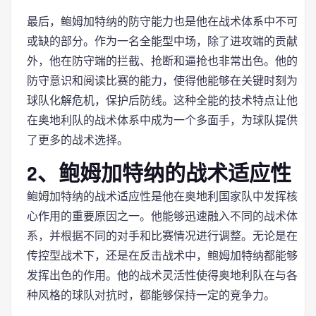
最后，鲍姆加特纳的防守能力也是他在战术体系中不可
或缺的部分。作为一名全能型中场，除了进攻端的贡献
外，他在防守端的拦截、抢断和逼抢也非常出色。他的
防守意识和阅读比赛的能力，使得他能够在关键时刻为
球队化解危机，保护后防线。这种全能的技术特点让他
在奥地利队的战术体系中成为一个多面手，为球队提供
了更多的战术选择。
2、鲍姆加特纳的战术适应性
鲍姆加特纳的战术适应性是他在奥地利国家队中发挥核
心作用的重要原因之一。他能够迅速融入不同的战术体
系，并根据不同的对手和比赛情况进行调整。无论是在
传控型战术下，还是在反击战术中，鲍姆加特纳都能够
发挥出色的作用。他的战术灵活性使得奥地利队在与各
种风格的球队对抗时，都能够保持一定的竞争力。