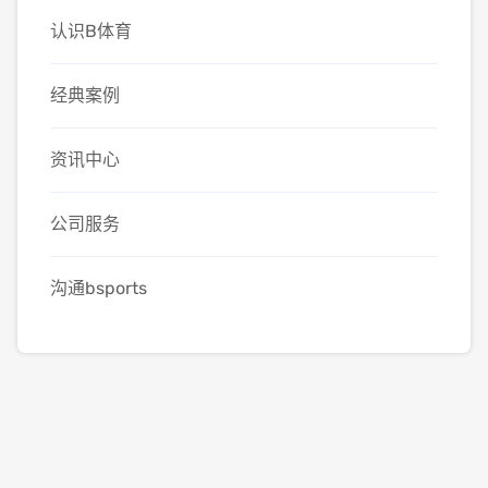
认识B体育
经典案例
资讯中心
公司服务
沟通bsports