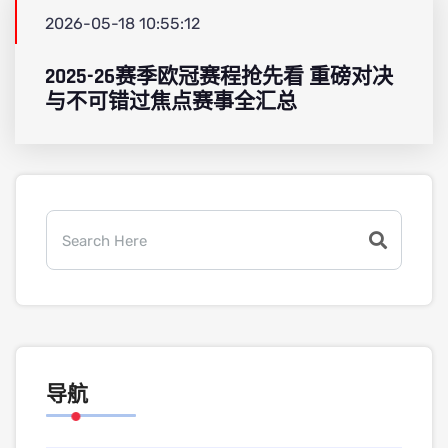
2026-05-18 10:55:12
2025-26赛季欧冠赛程抢先看 重磅对决
与不可错过焦点赛事全汇总
导航