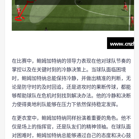
在比赛中，鲍姆加特纳的领导力表现在他对球队节奏的
掌控以及在关键时刻的冷静决策上。当球队面临困境
时，鲍姆加特纳总能保持冷静，并做出精准的判断，无
论是防守时的及时回追，还是进攻时的果断传球，都能
够帮助球队在危机时刻找到解决办法。他的冷静和决断
力使得奥地利队能够在压力下依然保持稳定发挥。
在更衣室中，鲍姆加特纳同样扮演着重要的角色。他不
仅是场上的指挥官，还是队友们的精神领袖。在球队面
对困难时，鲍姆加特纳总能够通过自己的态度和决心鼓