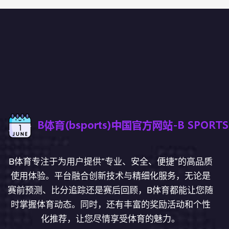
B体育专注于为用户提供“专业、安全、便捷”的高品质
使用体验。平台融合创新技术与精细化服务，无论是
赛前预测、比分追踪还是赛后回顾，B体育都能让您随
时掌握体育动态。同时，还有丰富的奖励活动和个性
化推荐，让您尽情享受体育的魅力。