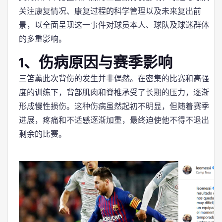
关注康复情况、康复过程的科学管理以及未来复出前
景，以全面呈现这一事件对球员本人、球队及球迷群体
的多重影响。
1、伤病原因与赛季影响
三笘薰此次背伤的发生并非偶然。在密集的比赛和高强
度的训练下，背部肌肉和脊椎承受了长期的压力，逐渐
形成慢性损伤。这种伤病虽然起初不明显，但随着赛季
进展，疼痛和不适感逐渐加重，最终迫使他不得不退出
剩余的比赛。