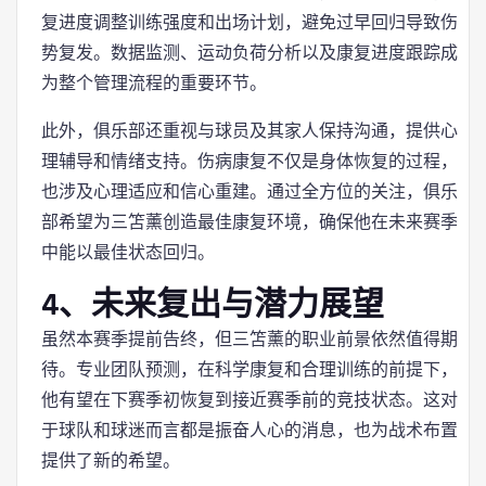
复进度调整训练强度和出场计划，避免过早回归导致伤
势复发。数据监测、运动负荷分析以及康复进度跟踪成
为整个管理流程的重要环节。
此外，俱乐部还重视与球员及其家人保持沟通，提供心
理辅导和情绪支持。伤病康复不仅是身体恢复的过程，
也涉及心理适应和信心重建。通过全方位的关注，俱乐
部希望为三笘薰创造最佳康复环境，确保他在未来赛季
中能以最佳状态回归。
4、未来复出与潜力展望
虽然本赛季提前告终，但三笘薰的职业前景依然值得期
待。专业团队预测，在科学康复和合理训练的前提下，
他有望在下赛季初恢复到接近赛季前的竞技状态。这对
于球队和球迷而言都是振奋人心的消息，也为战术布置
提供了新的希望。