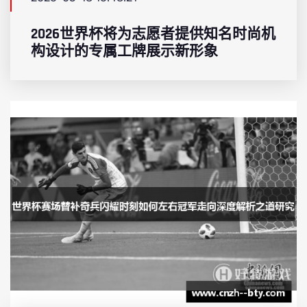
2026世界杯将为志愿者提供知名时尚机
构设计的专属工牌展示新形象