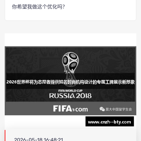
你希望我做这个优化吗？
2026-05-18 16:48:21