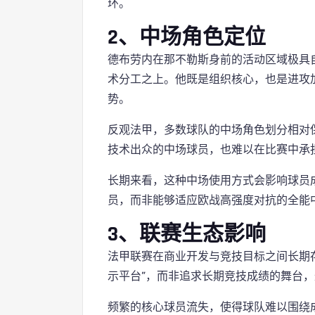
环。
2、中场角色定位
德布劳内在那不勒斯身前的活动区域极具
术分工之上。他既是组织核心，也是进攻
势。
反观法甲，多数球队的中场角色划分相对
技术出众的中场球员，也难以在比赛中承
长期来看，这种中场使用方式会影响球员成
员，而非能够适应欧战高强度对抗的全能
3、联赛生态影响
法甲联赛在商业开发与竞技目标之间长期
示平台”，而非追求长期竞技成绩的舞台
频繁的核心球员流失，使得球队难以围绕