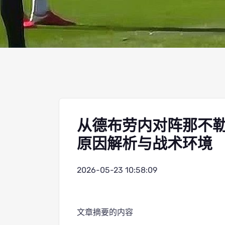
从德布劳内对阵那不
原因解析与战术环境
2026-05-23 10:58:09
文章摘要的内容