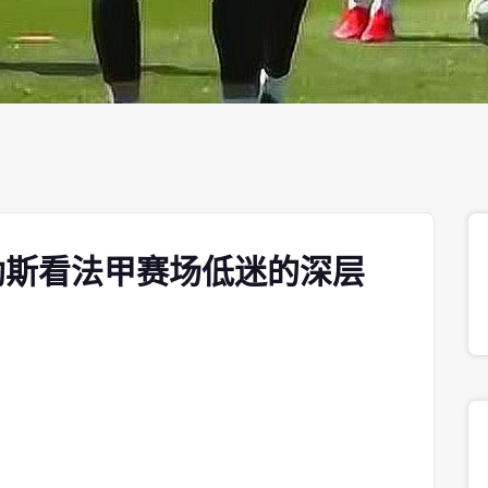
勒斯看法甲赛场低迷的深层