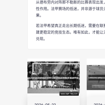
从德布劳内对阵那不勒斯的比赛表现出发
性作用。法甲赛场的低迷，并非源于球员
果。
若法甲希望真正走出长期低迷，需要在联
建更稳定的竞技生态。唯有如此，才能让
兑现。
2026-05-22
2026-