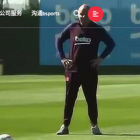
公司服务
沟通bsports