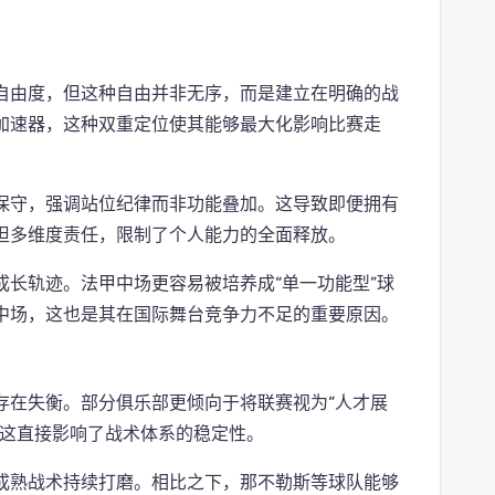
自由度，但这种自由并非无序，而是建立在明确的战
加速器，这种双重定位使其能够最大化影响比赛走
保守，强调站位纪律而非功能叠加。这导致即便拥有
担多维度责任，限制了个人能力的全面释放。
长轨迹。法甲中场更容易被培养成“单一功能型”球
中场，这也是其在国际舞台竞争力不足的重要原因。
存在失衡。部分俱乐部更倾向于将联赛视为“人才展
，这直接影响了战术体系的稳定性。
成熟战术持续打磨。相比之下，那不勒斯等球队能够