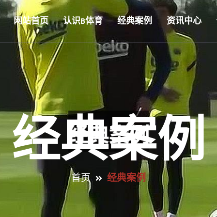
网站首页
认识B体育
经典案例
资讯中心
经典案例
首页
经典案例