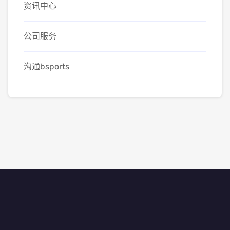
资讯中心
公司服务
沟通bsports