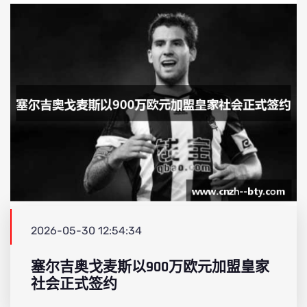
2026-05-30 12:54:34
塞尔吉奥戈麦斯以900万欧元加盟皇家
社会正式签约