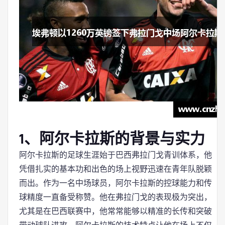
1、阿尔卡拉斯的背景与实力
阿尔卡拉斯的足球生涯始于巴西弗拉门戈青训体系，他
凭借扎实的基本功和出色的场上视野迅速在青年队脱颖
而出。作为一名中场球员，阿尔卡拉斯的控球能力和传
球精度一直备受称赞。他在弗拉门戈的表现极为突出，
尤其是在巴西联赛中，他常常能够以精准的长传和突破