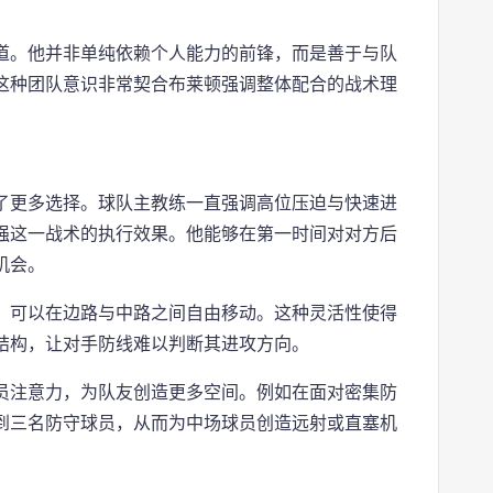
道。他并非单纯依赖个人能力的前锋，而是善于与队
这种团队意识非常契合布莱顿强调整体配合的战术理
了更多选择。球队主教练一直强调高位压迫与快速进
强这一战术的执行效果。他能够在第一时间对对方后
机会。
，可以在边路与中路之间自由移动。这种灵活性使得
结构，让对手防线难以判断其进攻方向。
员注意力，为队友创造更多空间。例如在面对密集防
到三名防守球员，从而为中场球员创造远射或直塞机