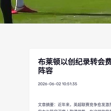
布莱顿以创纪录转会费
阵容
2026-06-02 10:51:35
文章摘要：近年来，英超联赛竞争愈发激