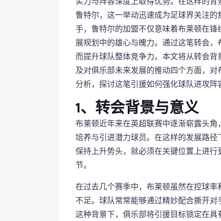
实力与阵容深度上取得优势。在这样的背
鲁特尔，这一举动迅速成为足球界关注的
手，鲁特尔的加盟不仅意味着布莱顿在锋
展规划中的雄心与魄力。通过这笔转会，
而提升球队整体竞争力。本文将从转会背
及对俱乐部未来发展的推动四个方面，对
分析，探讨这笔引援如何强化球队进攻阵
1、转会背景与意义
布莱顿近年来在英超联赛中逐渐崭露头角
培养与引进潜力球员。在这样的发展路径
保持上升势头，就必须在关键位置上进行
节。
在过去几个赛季中，布莱顿虽然在控球率
不足。球队常常能够通过精妙配合撕开对
这种背景下，俱乐部将引援目标锁定在具