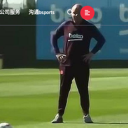
公司服务
沟通bsports