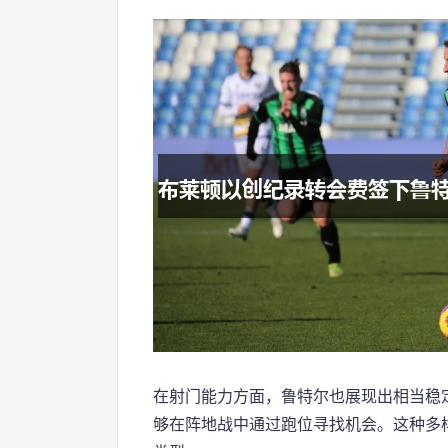
在射门能力方面，鲁特尔也展现出相当稳
够在阵地战中通过跑位寻找机会。这种多