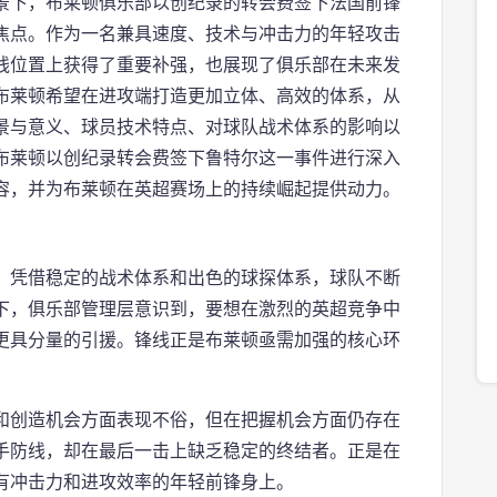
景下，布莱顿俱乐部以创纪录的转会费签下法国前锋
焦点。作为一名兼具速度、技术与冲击力的年轻攻击
线位置上获得了重要补强，也展现了俱乐部在未来发
布莱顿希望在进攻端打造更加立体、高效的体系，从
景与意义、球员技术特点、对球队战术体系的影响以
布莱顿以创纪录转会费签下鲁特尔这一事件进行深入
容，并为布莱顿在英超赛场上的持续崛起提供动力。
，凭借稳定的战术体系和出色的球探体系，球队不断
下，俱乐部管理层意识到，要想在激烈的英超竞争中
更具分量的引援。锋线正是布莱顿亟需加强的核心环
和创造机会方面表现不俗，但在把握机会方面仍存在
手防线，却在最后一击上缺乏稳定的终结者。正是在
有冲击力和进攻效率的年轻前锋身上。