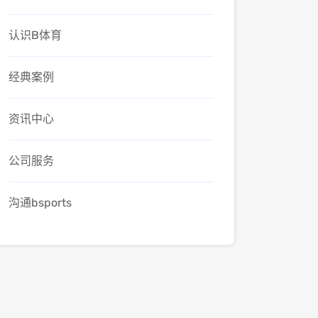
认识B体育
经典案例
资讯中心
公司服务
沟通bsports