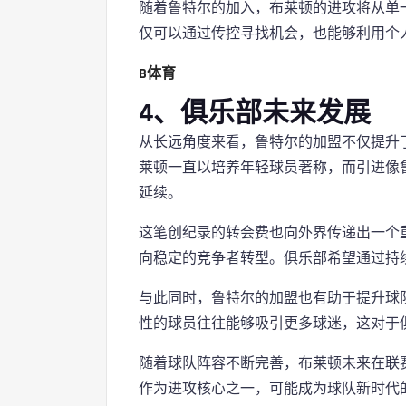
随着鲁特尔的加入，布莱顿的进攻将从单
仅可以通过传控寻找机会，也能够利用个
B体育
4、俱乐部未来发展
从长远角度来看，鲁特尔的加盟不仅提升
莱顿一直以培养年轻球员著称，而引进像
延续。
这笔创纪录的转会费也向外界传递出一个重
向稳定的竞争者转型。俱乐部希望通过持
与此同时，鲁特尔的加盟也有助于提升球
性的球员往往能够吸引更多球迷，这对于
随着球队阵容不断完善，布莱顿未来在联
作为进攻核心之一，可能成为球队新时代