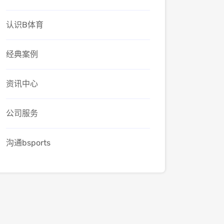
认识B体育
经典案例
资讯中心
公司服务
沟通bsports