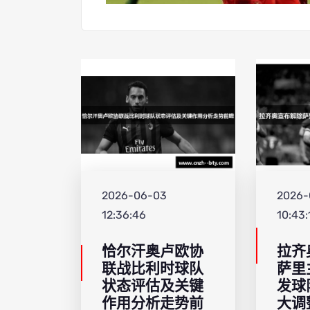
2026-06-03
2026-
12:36:46
10:43:
恰尔汗奥卢欧协
拉齐
联战比利时球队
萨里
状态评估及关键
发球
作用分析走势前
大调