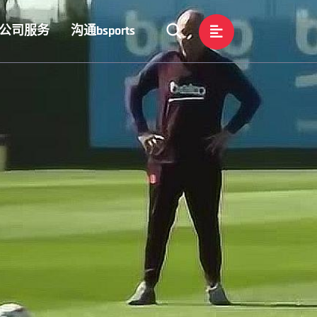
公司服务
沟通bsports