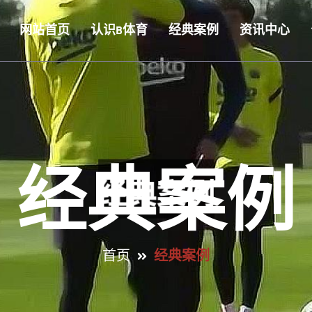
网站首页
认识B体育
经典案例
资讯中心
经典案例
首页
经典案例