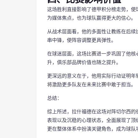
这场胜利直接影响了德甲积分榜走势，使
为媒体焦点，也为球队赢得更大的信心。
从战术层面看，他的多面性让教练在后续
串中锋，使阵容调整更具弹性。
在球迷层面，这场比赛进一步巩固了他核
升，俱乐部品牌价值也随之提升。
更深远的意义在于，他用实际行动证明年
将激励更多队友在未来比赛中敢于担当。
总结：
综上所述，拉什福德在这场对阵切尔西的
表现以及沉稳的心理状态，全面展现了顶
更在整体体系中扮演关键角色，成为球队