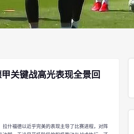
德甲关键战高光表现全景回
，拉什福德以近乎完美的表现主导了比赛进程，对阵