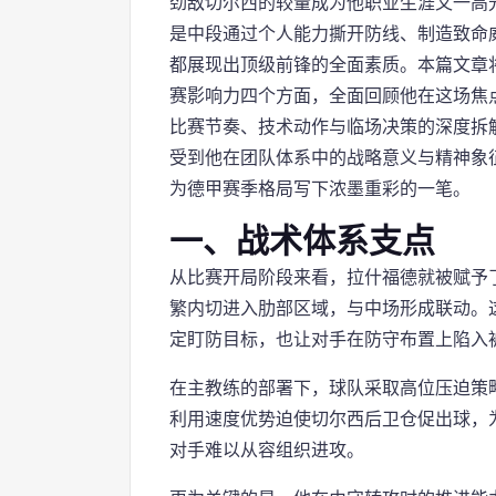
劲敌切尔西的较量成为他职业生涯又一高
是中段通过个人能力撕开防线、制造致命
都展现出顶级前锋的全面素质。本篇文章
赛影响力四个方面，全面回顾他在这场焦
比赛节奏、技术动作与临场决策的深度拆
受到他在团队体系中的战略意义与精神象
为德甲赛季格局写下浓墨重彩的一笔。
一、战术体系支点
从比赛开局阶段来看，拉什福德就被赋予
繁内切进入肋部区域，与中场形成联动。
定盯防目标，也让对手在防守布置上陷入
在主教练的部署下，球队采取高位压迫策
利用速度优势迫使切尔西后卫仓促出球，
对手难以从容组织进攻。