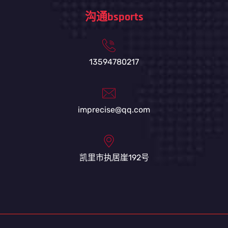
沟通bsports
13594780217
imprecise@qq.com
凯里市执居崖192号