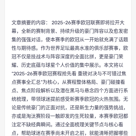
文章摘要的内容： 2025-26赛季欧冠联赛即将拉开大
幕，全新的赛制背景、持续升级的豪门阵容以及愈发密
集的强强对话，使本赛季的欧冠从一开始就充满了话题
性与期待感。作为世界足坛最高水准的俱乐部赛事，欧
冠不仅是技战术与阵容深度的全面比拼，更是豪门荣
耀、历史底蕴与球星个人价值的集中展示。本文将以
“2025-26赛季欧冠赛程抢先看 重磅对决与不可错过焦
点赛事全汇总”为核心，从赛程整体格局、豪门碰撞看
点、焦点阶段解析以及潜在黑马与悬念四个方面进行系
统梳理，带领球迷提前感受新赛季欧冠的火热氛围。无
论是传统豪门的正面对抗，还是新生力量的强势挑战，
亦或是淘汰赛阶段一触即发的生死较量，本赛季欧冠都
注定不缺经典瞬间。通过全面梳理关键节点与核心看
点，帮助球迷在赛季尚未开启之前，就能清晰把握哪些