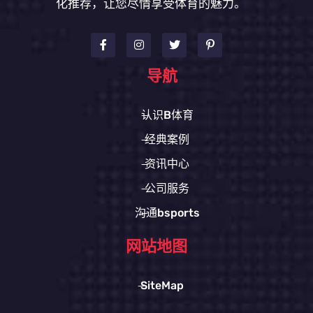
化推荐，让您尽情享受体育的魅力。
导航
认识B体育
经典案例
资讯中心
公司服务
沟通bsports
网站地图
SiteMap