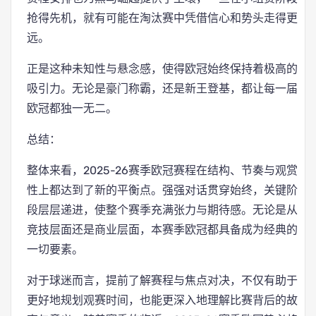
抢得先机，就有可能在淘汰赛中凭借信心和势头走得更
远。
正是这种未知性与悬念感，使得欧冠始终保持着极高的
吸引力。无论是豪门称霸，还是新王登基，都让每一届
欧冠都独一无二。
总结：
整体来看，2025-26赛季欧冠赛程在结构、节奏与观赏
性上都达到了新的平衡点。强强对话贯穿始终，关键阶
段层层递进，使整个赛季充满张力与期待感。无论是从
竞技层面还是商业层面，本赛季欧冠都具备成为经典的
一切要素。
对于球迷而言，提前了解赛程与焦点对决，不仅有助于
更好地规划观赛时间，也能更深入地理解比赛背后的故