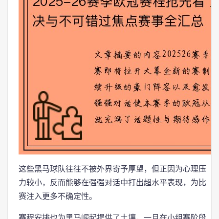
这些黑马球队往往不被外界寄予厚望，但正因为心理压
力较小，反而能够在强强对话中打出超水平表现，为比
赛注入更多不确定性。
赛程安排也为黑马崛起提供了土壤，一旦在小组赛阶段