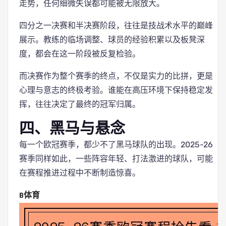
走势，任何细微失误都可能被无限放大。
四分之一决赛和半决赛阶段，往往是技战术水平的巅峰
展示。教练的临场调整、球员的经验积累以及板凳深
度，都会在这一阶段被反复检验。
而决赛作为整个赛季的终点，不仅是实力的比拼，更是
心理与意志的终极考验。谁能在高压环境下保持稳定发
挥，往往决定了最终的冠军归属。
四、黑马与悬念
每一个欧冠赛季，都少不了黑马球队的出现。2025-26
赛季同样如此，一些阵容年轻、打法激进的球队，可能
在赛程推进过程中不断制造惊喜。
B体育