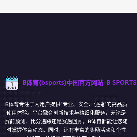
B体育专注于为用户提供“专业、安全、便捷”的高品质
使用体验。平台融合创新技术与精细化服务，无论是
赛前预测、比分追踪还是赛后回顾，B体育都能让您随
时掌握体育动态。同时，还有丰富的奖励活动和个性