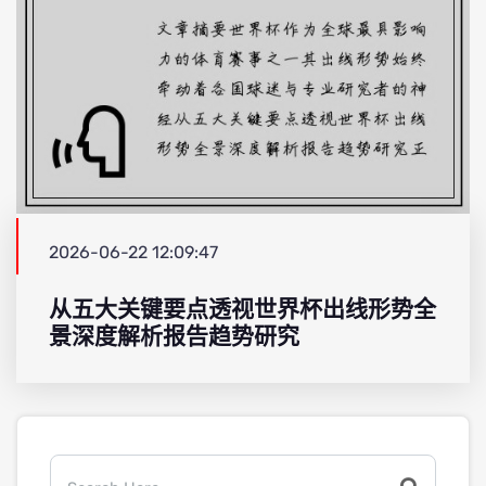
2026-06-22 12:09:47
从五大关键要点透视世界杯出线形势全
景深度解析报告趋势研究