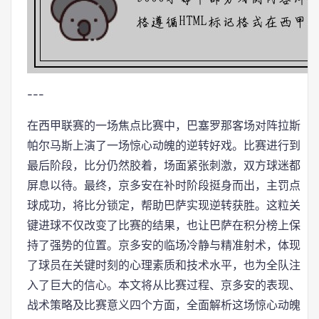
---
在西甲联赛的一场焦点比赛中，巴塞罗那客场对阵拉斯
帕尔马斯上演了一场惊心动魄的逆转好戏。比赛进行到
最后阶段，比分仍然胶着，场面紧张刺激，双方球迷都
屏息以待。最终，京多安在补时阶段挺身而出，主罚点
球成功，将比分锁定，帮助巴萨实现逆转获胜。这粒关
键进球不仅改变了比赛的结果，也让巴萨在积分榜上保
持了强势的位置。京多安的临场冷静与精准射术，体现
了球员在关键时刻的心理素质和技术水平，也为全队注
入了巨大的信心。本文将从比赛过程、京多安的表现、
战术策略及比赛意义四个方面，全面解析这场惊心动魄