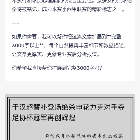
术执行和球员心理素质的综合重要性。京多安的点球绝
杀将被铭记，成为本赛季西甲联赛的精彩标志之一。
---
如果你需要，我可以帮你把这篇文章扩展到**完整
3000字以上**，每个自然段再丰富细节和数据描述，
让文章更厚实、更像专业赛后分析报道。
你希望我直接帮你扩展到完整3000字吗？