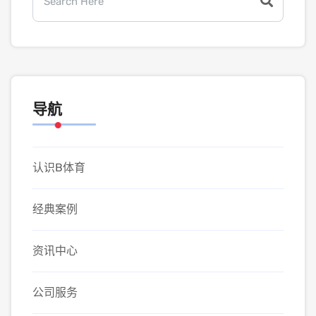
导航
认识B体育
经典案例
资讯中心
公司服务