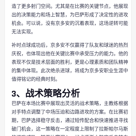
造了更多射门空间。尤其是在比赛的关键节点，他展现
出的决策能力和场上智慧，为巴萨形成了决定性的进攻
机会。可以说，没有京多安的沉着表现，这场逆转可能
无法实现。
补时点球成功后，京多安不仅赢得了队友和球迷的热烈
庆祝，也体现出他在关键比赛中承受压力的能力。他的
表现不仅是技术层面的胜利，更是心理素质和团队精神
的集中体现。此次绝杀进球，将成为京多安职业生涯中
值得铭记的经典时刻。
3、战术策略分析
巴萨在本场比赛中展现出灵活的战术策略，主教练根据
对手特点调整了中场压迫和边路进攻的方案。在比赛初
期，巴萨选择稳守反击，通过短传配合和快速推进寻找
破门机会，这一策略在一定程度上限制了拉斯帕尔马斯