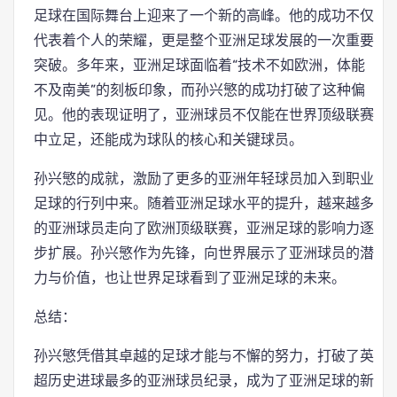
足球在国际舞台上迎来了一个新的高峰。他的成功不仅
代表着个人的荣耀，更是整个亚洲足球发展的一次重要
突破。多年来，亚洲足球面临着“技术不如欧洲，体能
不及南美”的刻板印象，而孙兴慜的成功打破了这种偏
见。他的表现证明了，亚洲球员不仅能在世界顶级联赛
中立足，还能成为球队的核心和关键球员。
孙兴慜的成就，激励了更多的亚洲年轻球员加入到职业
足球的行列中来。随着亚洲足球水平的提升，越来越多
的亚洲球员走向了欧洲顶级联赛，亚洲足球的影响力逐
步扩展。孙兴慜作为先锋，向世界展示了亚洲球员的潜
力与价值，也让世界足球看到了亚洲足球的未来。
总结：
孙兴慜凭借其卓越的足球才能与不懈的努力，打破了英
超历史进球最多的亚洲球员纪录，成为了亚洲足球的新