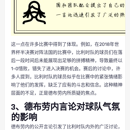
这一点在许多比赛中得到了体现。例如，在2018年世
界杯半决赛对阵法国的比赛中，比利时队的球员们在落
后一段时间后未能展现出足够的拼搏精神，导致最终以
1-0惜败，错失了进入决赛的机会。赛后的讨论中，许
多人提到，比利时队的球员似乎在比赛中的紧张情绪影
响了他们的发挥，缺乏了应有的斗志和信念。这种精神
层面的不足，正是德布劳内所质疑的焦点。
3、德布劳内言论对球队气氛
的影响
德布劳内的公开言论引发了比利时队内外的广泛讨论，