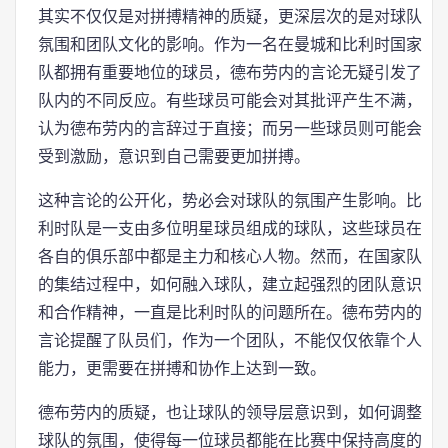
其实不仅仅是对拼搏精神的质疑，更深层次的是对球队
氛围和团队文化的影响。作为一名在曼城和比利时国家
队都拥有重要地位的球员，德布劳内的言论无疑引发了
队内的不同反应。有些球员可能会对其批评产生不满，
认为德布劳内的言辞过于直接；而另一些球员则可能会
受到激励，意识到自己需要更加拼搏。
这种言论的公开化，势必会对球队的氛围产生影响。比
利时队是一支由多位明星球员组成的球队，这些球员在
各自的俱乐部中都是主力和核心人物。然而，在国家队
的集结过程中，如何融入球队，建立起强烈的团队意识
和合作精神，一直是比利时队的问题所在。德布劳内的
言论提醒了队员们，作为一个团队，不能仅仅依靠个人
能力，更需要在拼搏和协作上达到一致。
德布劳内的质疑，也让球队的领导层意识到，如何调整
球队的氛围，使得每一位球员都能在比赛中保持高度的