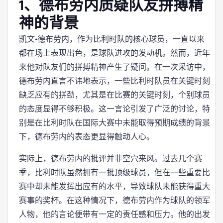
1、德布劳内质疑队友拼搏精
神的背景
凯文·德布劳内，作为比利时队的核心球员，一直以来
都在场上表现出色，是球队进攻的发动机。然而，近年
来他对队友们的拼搏精神产生了疑问。在一次采访中，
德布劳内直言不讳地表示，一些比利时队员在关键时刻
缺乏应有的拼劲，尤其是在比赛的关键时刻，个别球员
的态度显得不够积极。这一言论引发了广泛的讨论，特
别是在比利时队在国际大赛中未能取得预期成绩的背景
下，德布劳内的表态更显得触动人心。
实际上，德布劳内的批评并非空穴来风。过去几个赛
季，比利时队虽然拥有一批顶级球员，但在一些重要比
赛中却未能发挥出应有的水平，导致球队未能获得重大
赛事的奖杯。在这种情况下，德布劳内作为球队的领军
人物，他的言论便带有一定的责任感和压力。他的出发