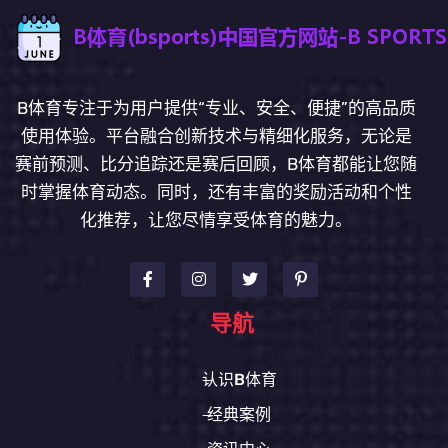
B体育专注于为用户提供“专业、安全、便捷”的高品质
使用体验。平台融合创新技术与精细化服务，无论是
赛前预测、比分追踪还是赛后回顾，B体育都能让您随
时掌握体育动态。同时，还有丰富的奖励活动和个性
化推荐，让您尽情享受体育的魅力。
导航
认识B体育
经典案例