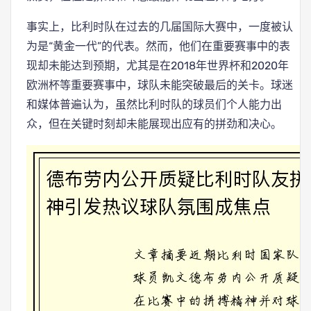
事实上，比利时队在过去的几届国际大赛中，一度被认
为是“黄金一代”的代表。然而，他们在重要赛事中的表
现却未能达到预期，尤其是在2018年世界杯和2020年
欧洲杯等重要赛事中，球队未能突破最后的关卡。球迷
和媒体普遍认为，虽然比利时队的球员们个人能力出
众，但在关键时刻却未能展现出应有的拼劲和决心。