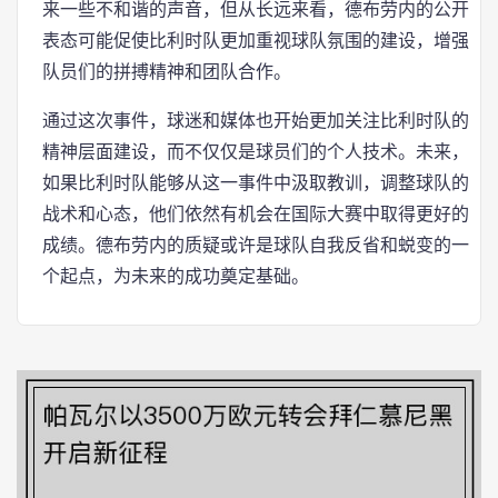
来一些不和谐的声音，但从长远来看，德布劳内的公开
表态可能促使比利时队更加重视球队氛围的建设，增强
队员们的拼搏精神和团队合作。
通过这次事件，球迷和媒体也开始更加关注比利时队的
精神层面建设，而不仅仅是球员们的个人技术。未来，
如果比利时队能够从这一事件中汲取教训，调整球队的
战术和心态，他们依然有机会在国际大赛中取得更好的
成绩。德布劳内的质疑或许是球队自我反省和蜕变的一
个起点，为未来的成功奠定基础。