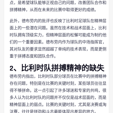
点，是希望球队能够正视自己的问题，改善团队合作和
拼搏精神，从而在未来的比赛中取得更好的成绩。
此外，德布劳内的批评也反映了比利时足球队在精神层
面上的一些潜在问题。虽然在技术和战术层面上，比利
时队拥有顶级实力，但精神层面的松懈可能成为制约他
们的一个重要因素。德布劳内作为球队的中场指挥官，
其对队友的要求显然超越了单纯的技术表现，而是更侧
重于拼搏态度和团队合作。
2、比利时队拼搏精神的缺失
德布劳内指出，比利时队部分球员在比赛中的拼搏精神
存在问题，特别是在比赛的关键时刻，某些球员往往显
得不够拼命。这一点引起了许多球迷和专家的共鸣，很
多人认为比利时队的问题并不仅仅是战术层面的，而是
精神层面上的弱点。比赛的关键时刻，尤其是决赛或淘
汰赛，往往是拼劲和斗志最能体现出差异的地方。