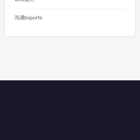
沟通bsports