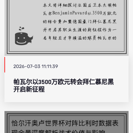
2026-07-03 11:11:39
帕瓦尔以3500万欧元转会拜仁慕尼黑
开启新征程