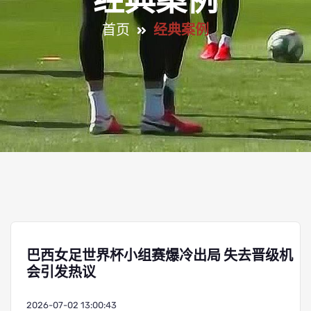
经典案例
首页
经典案例
巴西女足世界杯小组赛爆冷出局 失去晋级机
会引发热议
2026-07-02 13:00:43