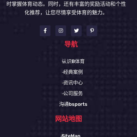
时掌握体育动态。同时，还有丰富的奖励活动和个性
化推荐，让您尽情享受体育的魅力。
导航
认识B体育
经典案例
资讯中心
公司服务
沟通bsports
网站地图
SiteMap