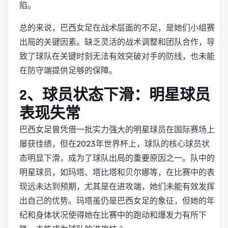
陷。
总的来说，巴西女足在战术层面的不足，是她们小组赛
出局的关键因素。缺乏灵活的战术调整和团队合作，导
致了球队在关键时刻无法有效突破对手的防线，也未能
在防守端提供足够的保障。
2、球员状态下滑：明星球员
表现失常
巴西女足曾凭借一批实力强大的明星球员在国际赛场上
屡获佳绩，但在2023年世界杯上，球队的核心球员状
态明显下滑，成为了球队出局的重要原因之一。队中的
明星球员，如玛塔、塔比塔和贝尔娜等，在比赛中的表
现远未达到预期，尤其是在进攻端，她们未能有效发挥
出自己的优势。玛塔虽仍是巴西女足的象征，但她的年
纪和身体状况使得她在比赛中的跑动和爆发力有所下