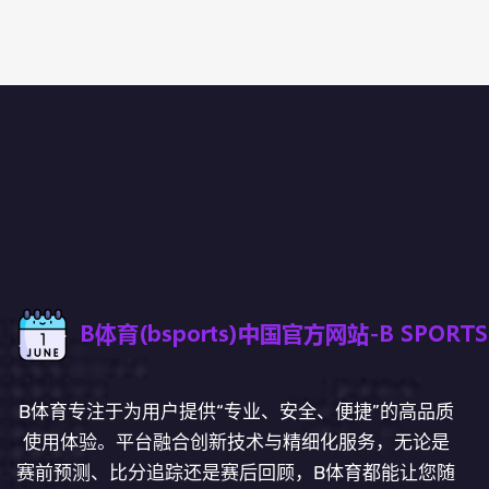
B体育专注于为用户提供“专业、安全、便捷”的高品质
使用体验。平台融合创新技术与精细化服务，无论是
赛前预测、比分追踪还是赛后回顾，B体育都能让您随