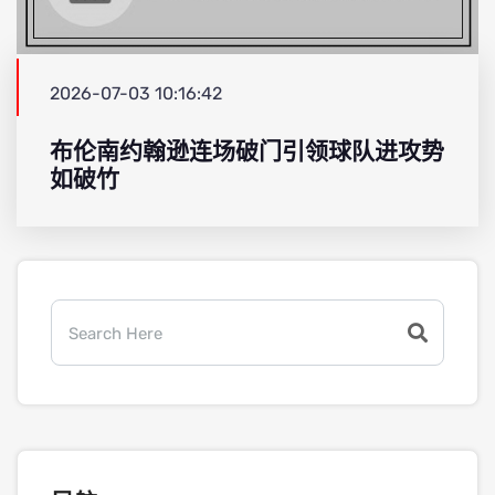
2026-07-03 10:16:42
布伦南约翰逊连场破门引领球队进攻势
如破竹