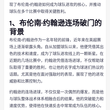
现了布伦南·约翰逊如何成为球队进攻的核心，并推动
球队在多个比赛中取得关键胜利。
1、布伦南·约翰逊连场破门的
背景
布伦南·约翰逊作为一名年轻的前锋，近年来在英超赛
场上逐渐崭露头角。自从加盟球队以来，他便凭借其出
色的技术和速度，成为了球队进攻线上的一颗新星。在
近期的几场比赛中，约翰逊凭借连场进球，不仅帮助球
队取得了重要的胜利，也让他的名字成为球迷们热议的
话题。尤其是他在面对强敌时的表现，展现了他的进攻
威胁和比赛控制力。
约翰逊的连场进球，不仅仅是一次偶然的爆发，而是他
与球队整体战术体系相融合后的结果。他的突破能力和
速度优势，使得他在快速反击中常常成为队伍的核心。