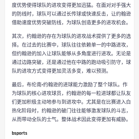
度优势使得球队的进攻变得更加迅猛。在面对对手强大
的防线时，球队可以通过长传球或快速反击，让约翰逊
借助速度优势突破防线，为球队创造更多的进攻机会。
其次，约翰逊的存在为球队的进攻战术提供了更多的选
择。在过去的比赛中，球队往往依赖单一的中路进攻，
但约翰逊的加入让球队能够从多角度进行进攻。无论是
通过边路突破，还是通过他在中路的跑动吸引防守，球
队的进攻方式变得更加灵活多变，难以预测。
最后，布伦南·约翰逊的进球能力激励了整个球队。作
为球队的核心进攻球员，约翰逊的每一粒进球都让队友
们更加积极主动地参与到进攻中。尤其是在比赛进入白
热化阶段时，约翰逊的破门往往能够激发球队的斗志，
从而带动全队的士气。整体战术因此变得更加有威胁。
bsports