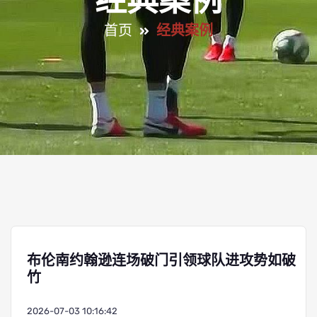
经典案例
首页
经典案例
布伦南约翰逊连场破门引领球队进攻势如破
竹
2026-07-03 10:16:42