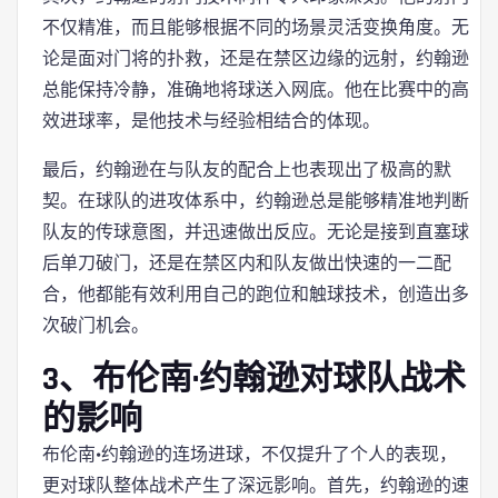
不仅精准，而且能够根据不同的场景灵活变换角度。无
论是面对门将的扑救，还是在禁区边缘的远射，约翰逊
总能保持冷静，准确地将球送入网底。他在比赛中的高
效进球率，是他技术与经验相结合的体现。
最后，约翰逊在与队友的配合上也表现出了极高的默
契。在球队的进攻体系中，约翰逊总是能够精准地判断
队友的传球意图，并迅速做出反应。无论是接到直塞球
后单刀破门，还是在禁区内和队友做出快速的一二配
合，他都能有效利用自己的跑位和触球技术，创造出多
次破门机会。
3、布伦南·约翰逊对球队战术
的影响
布伦南·约翰逊的连场进球，不仅提升了个人的表现，
更对球队整体战术产生了深远影响。首先，约翰逊的速