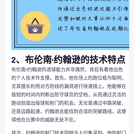
2、布伦南·约翰逊的技术特点
布伦南·约翰逊的进球能力并非偶然，背后有着他出色
的个人技术作支撑。首先，他在场上的跑位极为聪明，
尤其擅长利用对方防线的漏洞进行快速插上。他能够在
极短的时间内判断出防守球员的空档，从而通过灵活的
跑动创造出接球和射门的机会。无论是通过中路突破，
还是边路起速，约翰逊总能找到合适的突破路线，这使
得他在比赛中的威胁无处不在。
其次，约翰逊的射门技术同样令人印象深刻。他的射门